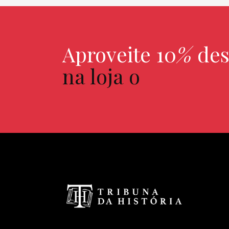
Aproveite 10
%
des
na loja online