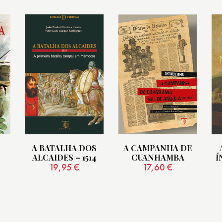
A BATALHA DOS
A CAMPANHA DE
ALCAIDES – 1514
CUANHAMBA
Í
19,95
€
17,60
€