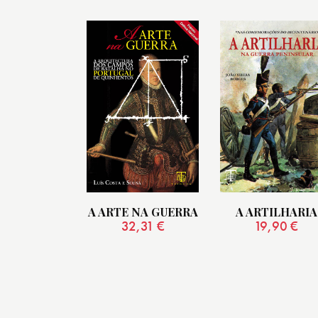
A ARTE NA GUERRA
A ARTILHARIA
32,31
€
19,90
€