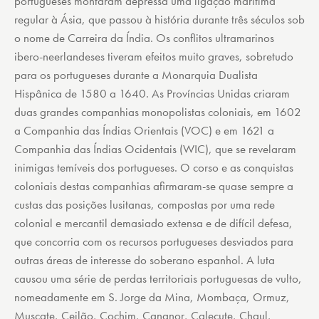
portugueses montaram depressa uma ligação marítima
regular à Ásia, que passou à história durante três séculos sob
o nome de Carreira da Índia. Os conflitos ultramarinos
ibero-neerlandeses tiveram efeitos muito graves, sobretudo
para os portugueses durante a Monarquia Dualista
Hispânica de 1580 a 1640. As Províncias Unidas criaram
duas grandes companhias monopolistas coloniais, em 1602
a Companhia das Índias Orientais (VOC) e em 1621 a
Companhia das Índias Ocidentais (WIC), que se revelaram
inimigas temíveis dos portugueses. O corso e as conquistas
coloniais destas companhias afirmaram-se quase sempre a
custas das posições lusitanas, compostas por uma rede
colonial e mercantil demasiado extensa e de difícil defesa,
que concorria com os recursos portugueses desviados para
outras áreas de interesse do soberano espanhol. A luta
causou uma série de perdas territoriais portuguesas de vulto,
nomeadamente em S. Jorge da Mina, Mombaça, Ormuz,
Muscate, Ceilão, Cochim, Cananor, Calecute, Chaul,