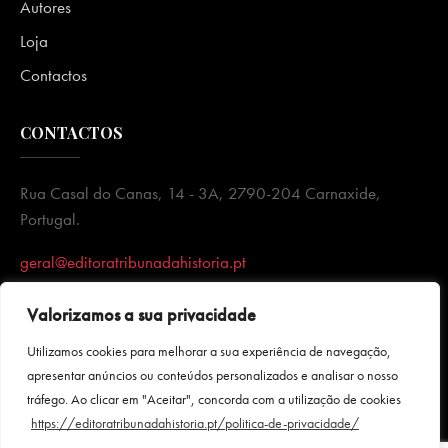
Autores
Loja
Contactos
CONTACTOS
Rua Casal do Canas, 14 - 3A, 2790-204 Carnaxide,
Portugal.
geral@editoratribunadahistoria.pt
Valorizamos a sua privacidade
Utilizamos cookies para melhorar a sua experiência de navegação,
apresentar anúncios ou conteúdos personalizados e analisar o nosso
tráfego. Ao clicar em "Aceitar", concorda com a utilização de cookies
https://editoratribunadahistoria.pt/politica-de-privacidade/