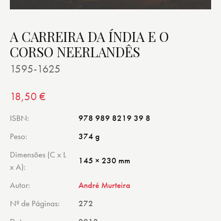
A CARREIRA DA ÍNDIA E O
CORSO NEERLANDÊS
1595-1625
18,50
€
ISBN
978 989 8219 39 8
Peso
374 g
Dimensões (C x L
145 × 230 mm
x A)
Autor
André Murteira
Nº de Páginas
272