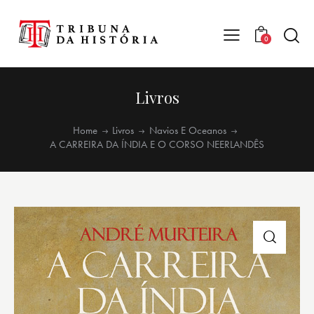
0
Livros
Home
Livros
Navios E Oceanos
A CARREIRA DA ÍNDIA E O CORSO NEERLANDÊS