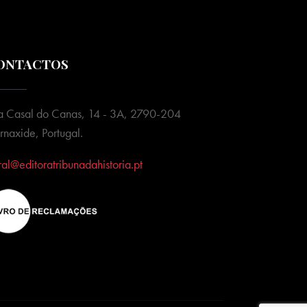
ONTACTOS
a Casal do Canas, 14 - 3A, 2790-204
rnaxide, Portugal.
ral@editoratribunadahistoria.pt