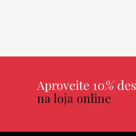
Aproveite 10
%
des
na lo