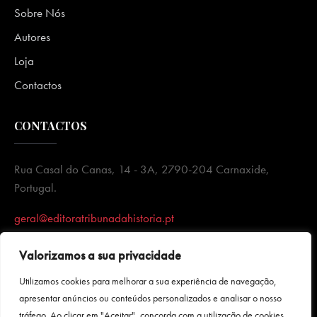
Sobre Nós
Autores
Loja
Contactos
CONTACTOS
Rua Casal do Canas, 14 - 3A, 2790-204 Carnaxide,
Portugal.
geral@editoratribunadahistoria.pt
Valorizamos a sua privacidade
Utilizamos cookies para melhorar a sua experiência de navegação,
apresentar anúncios ou conteúdos personalizados e analisar o nosso
tráfego. Ao clicar em "Aceitar", concorda com a utilização de cookies