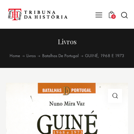
0
Livros
Home
Livros
Batalhas De Portugal
GUINÉ, 1968 E 1973