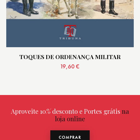
TOQUES DE ORDENANÇA MILITAR
19,60
€
Aproveite 10
%
desconto e Portes grátis
na
loja online
COMPRAR