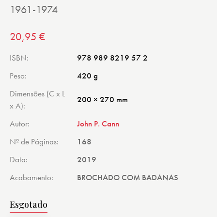
1961-1974
20,95
€
ISBN
978 989 8219 57 2
Peso
420 g
Dimensões (C x L
200 × 270 mm
x A)
Autor
John P. Cann
Nº de Páginas
168
Data
2019
Acabamento
BROCHADO COM BADANAS
Esgotado