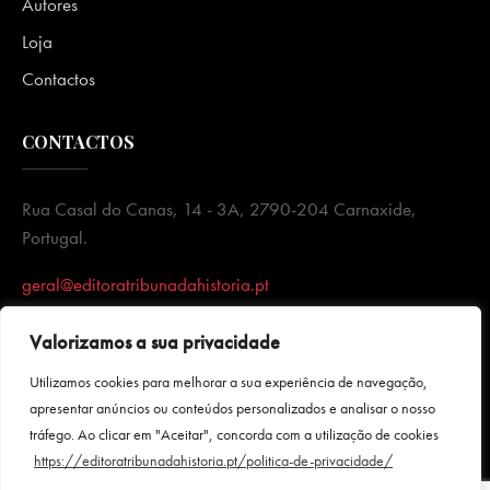
Autores
Loja
Contactos
CONTACTOS
Rua Casal do Canas, 14 - 3A, 2790-204 Carnaxide,
Portugal.
geral@editoratribunadahistoria.pt
Valorizamos a sua privacidade
Utilizamos cookies para melhorar a sua experiência de navegação,
apresentar anúncios ou conteúdos personalizados e analisar o nosso
tráfego. Ao clicar em "Aceitar", concorda com a utilização de cookies
https://editoratribunadahistoria.pt/politica-de-privacidade/