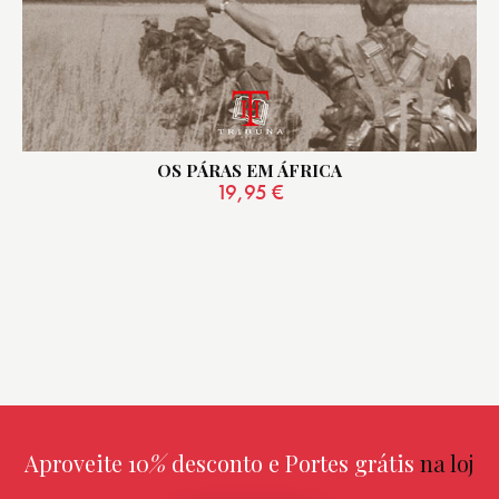
OS PÁRAS EM ÁFRICA
19,95
€
Aproveite 10
%
desconto e Portes grátis
na
loja online