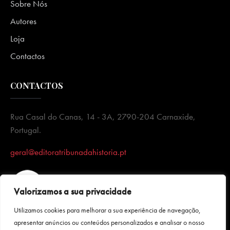
Sobre Nós
Autores
Loja
Contactos
CONTACTOS
Rua Casal do Canas, 14 - 3A, 2790-204 Carnaxide,
Portugal.
geral@editoratribunadahistoria.pt
Valorizamos a sua privacidade
Utilizamos cookies para melhorar a sua experiência de navegação,
apresentar anúncios ou conteúdos personalizados e analisar o nosso