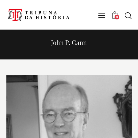
0
John P. Cann