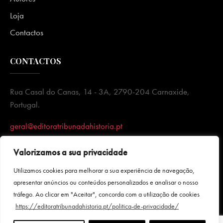
Loja
Contactos
CONTACTOS
Rua Casal do Canas, 14 - 3A, 2790-204 Carnaxide,
Portugal.
geral@editoratribunadahistoria.pt
Valorizamos a sua privacidade
Utilizamos cookies para melhorar a sua experiência de navegação,
apresentar anúncios ou conteúdos personalizados e analisar o nosso
tráfego. Ao clicar em "Aceitar", concorda com a utilização de cookies
https://editoratribunadahistoria.pt/politica-de-privacidade/