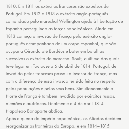
1810. Em 1811 os exércitos franceses são expulsos de
Portugal. Em 1812 e 1813 o exército anglo-português
comandado pelo marechal Wellington ajuda à libertação de
Espanha perseguindo as forças napoleónicas. Ainda em
1813 começa a invasão de França pelo exército anglo-
português acompanhado de um corpo espanhol, que vão
ocupar a Gironda até Bordéus e bater em batalhas
sucessivas o exército do marechal Soult, a última das quais
teve lugar em Toulouse a 6 de abril de 1814. Portugal, de
invadido pelos franceses passou a invasor de França, mas
com a diferença de essa invasão ter sido feita no respeito
pelas populações e pelos seus bens. Simultaneamente o
Norte de França é também invadido por exércitos russos,
alemães e austríacos. Finalmente a 4 de abril 1814
Napoleão Bonaparte abdica.
Após a queda do império napoleónico, os Aliados decidem
reorganizar as fronteiras da Europa, e em 1814–1815