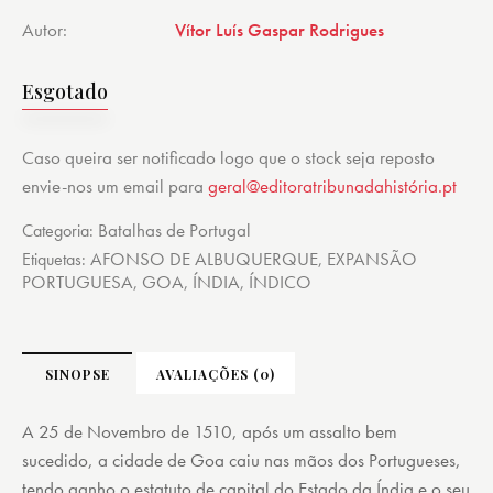
Autor
Vítor Luís Gaspar Rodrigues
Esgotado
Caso queira ser notificado logo que o stock seja reposto
envie-nos um email para
geral@editoratribunadahistória.pt
Batalhas de Portugal
Categoria:
AFONSO DE ALBUQUERQUE
EXPANSÃO
Etiquetas:
,
PORTUGUESA
GOA
ÍNDIA
ÍNDICO
,
,
,
SINOPSE
AVALIAÇÕES (0)
A 25 de Novembro de 1510, após um assalto bem
sucedido, a cidade de Goa caiu nas mãos dos Portugueses,
tendo ganho o estatuto de capital do Estado da Índia e o seu