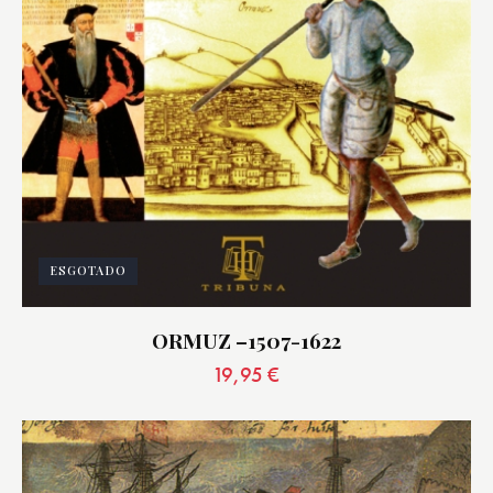
ESGOTADO
ORMUZ –1507-1622
19,95
€