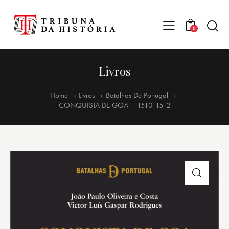
0
Livros
Home
Livros
Batalhas De Portugal
CONQUISTA DE GOA – 1510-1512