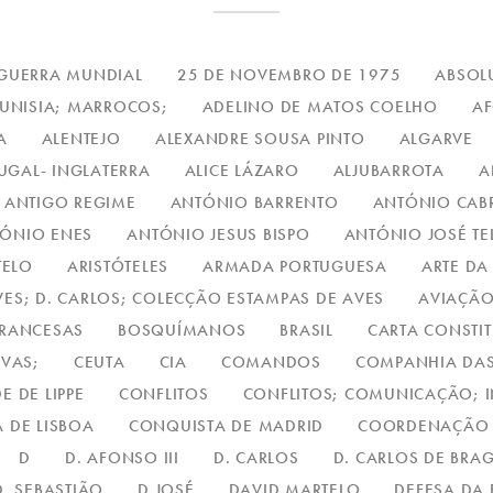
 GUERRA MUNDIAL
25 DE NOVEMBRO DE 1975
ABSOLU
TUNISIA; MARROCOS;
ADELINO DE MATOS COELHO
A
A
ALENTEJO
ALEXANDRE SOUSA PINTO
ALGARVE
UGAL- INGLATERRA
ALICE LÁZARO
ALJUBARROTA
A
ANTIGO REGIME
ANTÓNIO BARRENTO
ANTÓNIO CAB
ÓNIO ENES
ANTÓNIO JESUS BISPO
ANTÓNIO JOSÉ TE
TELO
ARISTÓTELES
ARMADA PORTUGUESA
ARTE DA
VES; D. CARLOS; COLECÇÃO ESTAMPAS DE AVES
AVIAÇÃ
FRANCESAS
BOSQUÍMANOS
BRASIL
CARTA CONSTI
LVAS;
CEUTA
CIA
COMANDOS
COMPANHIA DAS
E DE LIPPE
CONFLITOS
CONFLITOS; COMUNICAÇÃO; I
 DE LISBOA
CONQUISTA DE MADRID
COORDENAÇÃO 
D
D. AFONSO III
D. CARLOS
D. CARLOS DE BRA
D. SEBASTIÃO
D.JOSÉ
DAVID MARTELO
DEFESA DA