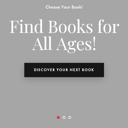
Choose Your Book!
F
i
n
d
B
o
o
k
s
f
o
r
A
l
l
A
g
e
s
!
DISCOVER YOUR NEXT BOOK