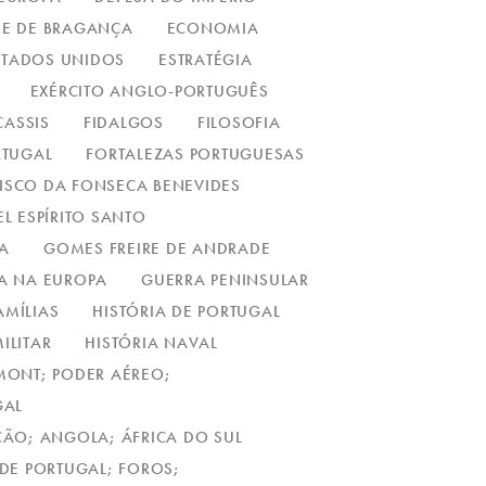
E DE BRAGANÇA
ECONOMIA
STADOS UNIDOS
ESTRATÉGIA
EXÉRCITO ANGLO-PORTUGUÊS
ASSIS
FIDALGOS
FILOSOFIA
RTUGAL
FORTALEZAS PORTUGUESAS
ISCO DA FONSECA BENEVIDES
EL ESPÍRITO SANTO
A
GOMES FREIRE DE ANDRADE
A NA EUROPA
GUERRA PENINSULAR
AMÍLIAS
HISTÓRIA DE PORTUGAL
ILITAR
HISTÓRIA NAVAL
UMONT; PODER AÉREO;
GAL
AÇÃO; ANGOLA; ÁFRICA DO SUL
 DE PORTUGAL; FOROS;