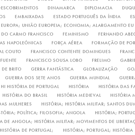
DESCOBRIMENTOS
DINAMARCA
DIPLOMACIA
DUQU
TOS
EMBAIXADAS
ESTADO PORTUGUÊS DA ÍNDIA
E
EUROPA; UNIÃO EUROPEIA; ECONOMIA; ALARGAMENTO EU
E DO CARMO FRANCISCO
FEMINISMO
FERNANDO ABEC
RAS NAPOLEÓNICAS
FORÇA AÉREA
FORMAÇÃO DE PO
AL COUTO
FRANCISCO CONTENTE DOMINGUES
FRANC
 FUENTE
FRANCISCO SOUSA LOBO
FRELIMO
GABRI
 DE BRITO
GERRA FANTÁSTICA
GLOBALIZAÇÃO
GO
GUERRA DOS SETE ANOS
GUERRA MUNDIAL
GUERR
HI HISTÓRIA DE PORTUGAL
HISTÓRIA
HISTÓRIA DAS F
HISTÓRIA DO BRASIL
HISTÓRIA MEDIEVAL
HISTÓRIA M
 DAS MULHERES
HISTÓRIA; HISTÓRIA MILITAR; SANTOS D
STÓRIA; POLÍTICA; FILOSOFIA; ANGOLA
HISTÓRIA; PORTU
IA DE ANGOLA; HISTÓRIA MILITAR; MOVIMENTOS DE LIBERT
 HISTÓRIA DE PORTUGAL;
HISTÓRIA; PORTUGAL; HISTÓRIA