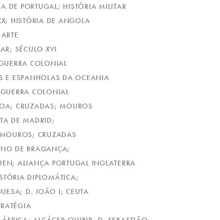
IA DE PORTUGAL; HISTÓRIA MILITAR
XX; HISTÓRIA DE ANGOLA
 ARTE
TAR; SÉCULO XVI
; GUERRA COLONIAL
AS E ESPANHOLAS DA OCEANIA
; GUERRA COLONIAL
ISBOA; CRUZADAS; MOUROS
STA DE MADRID;
I; MOUROS; CRUZADAS
NUNO DE BRAGANÇA;
THUEN; ALIANÇA PORTUGAL INGLATERRA
ISTÓRIA DIPLOMÁTICA;
UESA; D. JOÃO I; CEUTA
TRATÉGIA