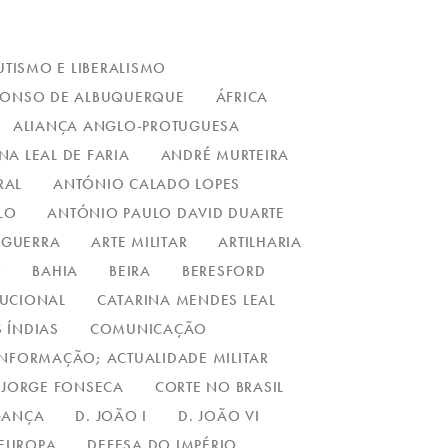
TISMO E LIBERALISMO
FONSO DE ALBUQUERQUE
ÁFRICA
ALIANÇA ANGLO-PROTUGUESA
NA LEAL DE FARIA
ANDRÉ MURTEIRA
RAL
ANTÓNIO CALADO LOPES
LO
ANTÓNIO PAULO DAVID DUARTE
 GUERRA
ARTE MILITAR
ARTILHARIA
O
BAHIA
BEIRA
BERESFORD
TUCIONAL
CATARINA MENDES LEAL
 ÍNDIAS
COMUNICAÇÃO
NFORMAÇÃO; ACTUALIDADE MILITAR
JORGE FONSECA
CORTE NO BRASIL
GANÇA
D. JOÃO I
D. JOÃO VI
 EUROPA
DEFESA DO IMPÉRIO