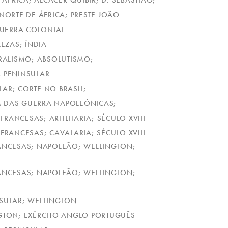
ÁFRICA; ALCÁCER-QUIBIR; D. SEBASTIÃO;
NORTE DE ÁFRICA; PRESTE JOÃO
 GUERRA COLONIAL
LEZAS; ÍNDIA
BERALISMO; ABSOLUTISMO;
A PENINSULAR
LAR; CORTE NO BRASIL;
FIM DAS GUERRA NAPOLEÓNICAS;
FRANCESAS; ARTILHARIA; SÉCULO XVIII
 FRANCESAS; CAVALARIA; SÉCULO XVIII
FRANCESAS; NAPOLEÃO; WELLINGTON;
FRANCESAS; NAPOLEÃO; WELLINGTON;
NSULAR; WELLINGTON
INGTON; EXÉRCITO ANGLO PORTUGUÊS