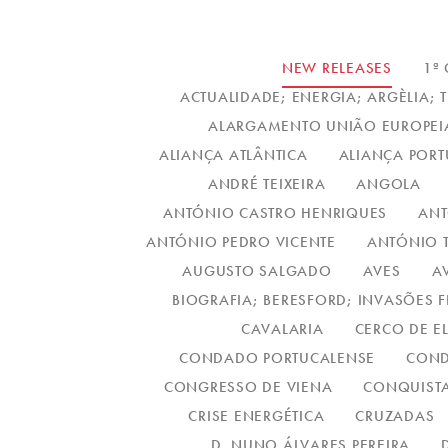
NEW RELEASES
1ª
ACTUALIDADE; ENERGIA; ARGÈLIA; 
ALARGAMENTO UNIÃO EUROPEI
ALIANÇA ATLÂNTICA
ALIANÇA PORT
ANDRÉ TEIXEIRA
ANGOLA
ANTÓNIO CASTRO HENRIQUES
ANT
ANTÓNIO PEDRO VICENTE
ANTÓNIO 
AUGUSTO SALGADO
AVES
A
BIOGRAFIA; BERESFORD; INVASÕES 
CAVALARIA
CERCO DE E
CONDADO PORTUCALENSE
COND
CONGRESSO DE VIENA
CONQUISTA
CRISE ENERGÉTICA
CRUZADAS
D. NUNO ÁLVARES PEREIRA