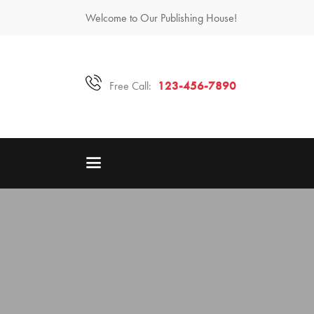
Welcome to Our Publishing House!
123-456-7890
Free Call: