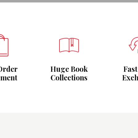
Order
Huge Book
Fast
ement
Collections
Exc