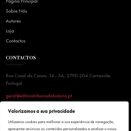
Página Principal
Sobre Nós
Autores
Loja
Contactos
CONTACTOS
Rua Casal do Canas, 14 - 3A, 2790-204 Carnaxide,
Portugal.
geral@editoratribunadahistoria.pt
Valorizamos a sua privacidade
Utilizamos cookies para melhorar a sua experiência de navegação,
apresentar anúncios ou conteúdos personalizados e analisar o nosso