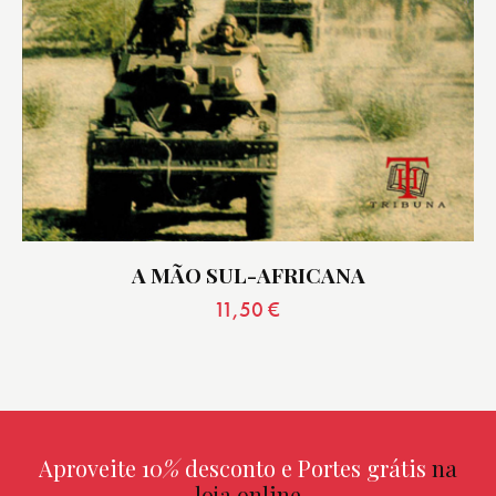
A MÃO SUL-AFRICANA
11,50
€
Aproveite 10
%
desconto e Portes grátis
na
loja online