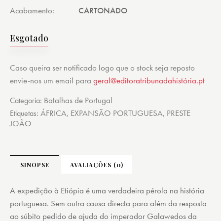
Acabamento
CARTONADO
Esgotado
Caso queira ser notificado logo que o stock seja reposto
envie-nos um email para
geral@editoratribunadahistória.pt
Batalhas de Portugal
Categoria:
ÁFRICA
EXPANSÃO PORTUGUESA
PRESTE
Etiquetas:
,
,
JOÃO
SINOPSE
AVALIAÇÕES (0)
A expedição à Etiópia é uma verdadeira pérola na história
portuguesa. Sem outra causa directa para além da resposta
ao súbito pedido de ajuda do imperador Galawedos da