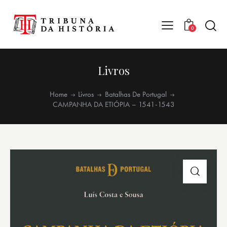
0
Livros
Home
Livros
Batalhas De Portugal
CAMPANHA DA ETIÓPIA – 1541-1543