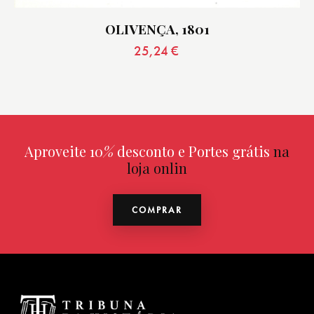
OLIVENÇA, 1801
25,24
€
Aproveite 10
%
desconto e Portes grátis
na
loja online
COMPRAR