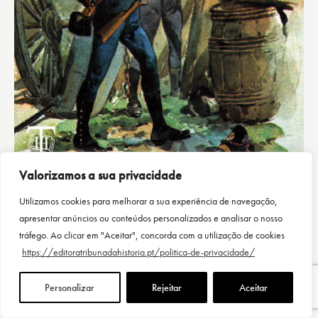
Valorizamos a sua privacidade
A ARTILHARIA
Utilizamos cookies para melhorar a sua experiência de navegação,
19,90
€
apresentar anúncios ou conteúdos personalizados e analisar o nosso
tráfego. Ao clicar em "Aceitar", concorda com a utilização de cookies
https://editoratribunadahistoria.pt/politica-de-privacidade/
Personalizar
Rejeitar
Aceitar