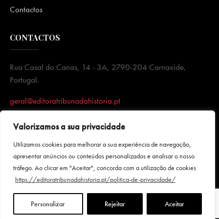
Contactos
CONTACTOS
Rua Casal do Canas, 14 - 3A, 2790-204 Carnaxide,
Portugal.
geral@editoratribunadahistoria.pt
Valorizamos a sua privacidade
Utilizamos cookies para melhorar a sua experiência de navegação,
apresentar anúncios ou conteúdos personalizados e analisar o nosso
tráfego. Ao clicar em "Aceitar", concorda com a utilização de cookies
https://editoratribunadahistoria.pt/politica-de-privacidade/
Política de Privacidade
|
Termos e condições
|Todos direitos
Personalizar
Rejeitar
Aceitar
reservados.