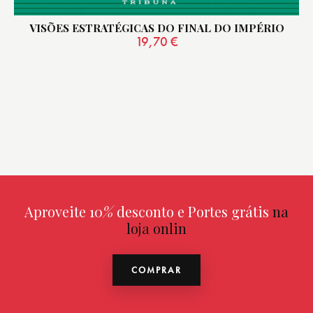
VISÕES ESTRATÉGICAS DO FINAL DO IMPÉRIO
19,70
€
Aproveite 10
%
desconto e Portes grátis
na
loja onlin
COMPRAR