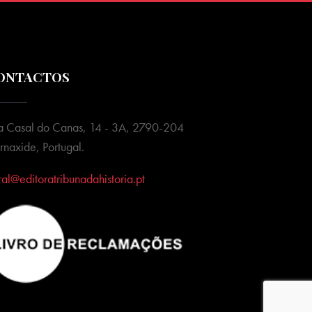
ONTACTOS
a Casal do Canas, 14 - 3A, 2790-204
rnaxide, Portugal.
ral@editoratribunadahistoria.pt