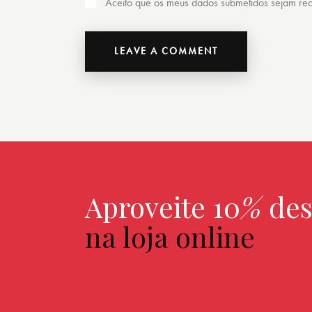
Aceito que os meus dados submetidos sejam reco
Aproveite 10
%
des
na loja online