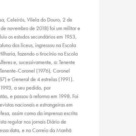
sa, Celeirós, Vilela do Douro, 2 de
de novembro de 2018) foi um militar e
luiu os estudos secundários em 1953,
luno dos liceus, ingressou na Escola
ilharia, fazendo o tirocínio na Escola
feres e, sucessivamente, a: Tenente
 Tenente-Coronel (1976), Coronel
87) e General de 4 estrelas (1991).
 1993, a seu pedido, por
ão, e passou à reforma em 1998. Foi
vistas nacionais e estrangeiras em
efesa, assim como da imprensa escrita
sta regular nos jornais Diário de
 essa data, e no Correio da Manhã