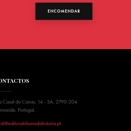
ENCOMENDAR
ONTACTOS
a Casal do Canas, 14 - 3A, 2790-204
rnaxide, Portugal.
ral@editoratribunadahistoria.pt