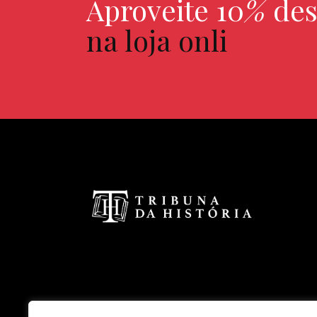
Aproveite 10
%
des
na loja online