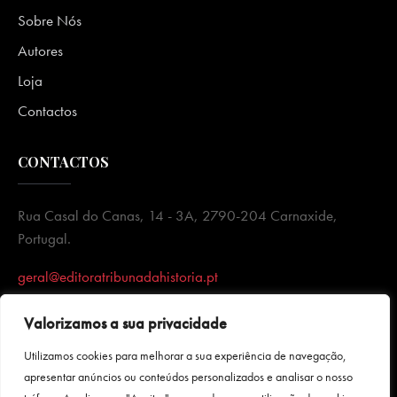
Sobre Nós
Autores
Loja
Contactos
CONTACTOS
Rua Casal do Canas, 14 - 3A, 2790-204 Carnaxide,
Portugal.
geral@editoratribunadahistoria.pt
Valorizamos a sua privacidade
Utilizamos cookies para melhorar a sua experiência de navegação,
apresentar anúncios ou conteúdos personalizados e analisar o nosso