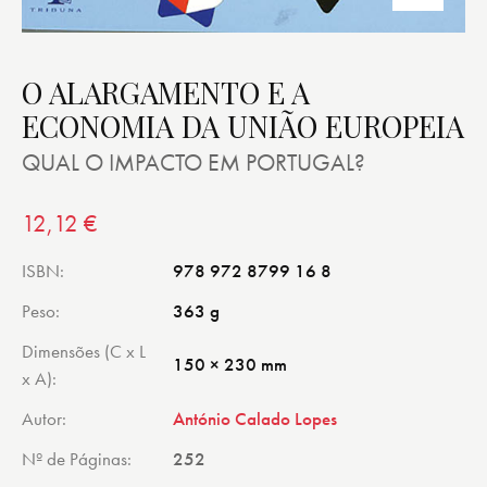
O ALARGAMENTO E A
ECONOMIA DA UNIÃO EUROPEIA
QUAL O IMPACTO EM PORTUGAL?
12,12
€
ISBN
978 972 8799 16 8
Peso
363 g
Dimensões (C x L
150 × 230 mm
x A)
Autor
António Calado Lopes
Nº de Páginas
252