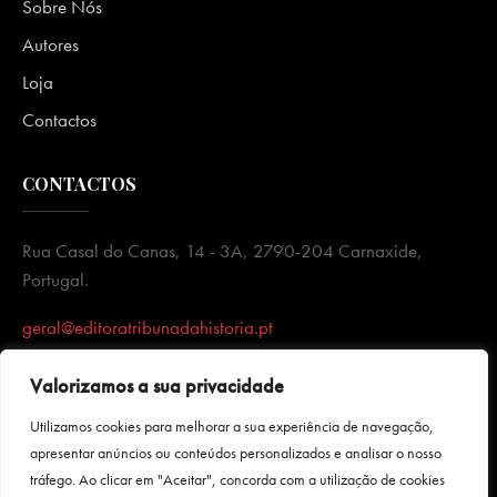
Sobre Nós
Autores
Loja
Contactos
CONTACTOS
Rua Casal do Canas, 14 - 3A, 2790-204 Carnaxide,
Portugal.
geral@editoratribunadahistoria.pt
Valorizamos a sua privacidade
Utilizamos cookies para melhorar a sua experiência de navegação,
apresentar anúncios ou conteúdos personalizados e analisar o nosso
tráfego. Ao clicar em "Aceitar", concorda com a utilização de cookies