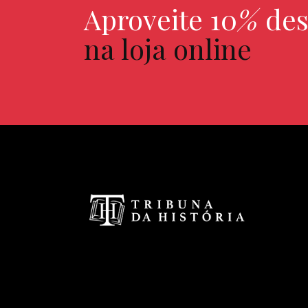
Aproveite 10
%
des
na loja online