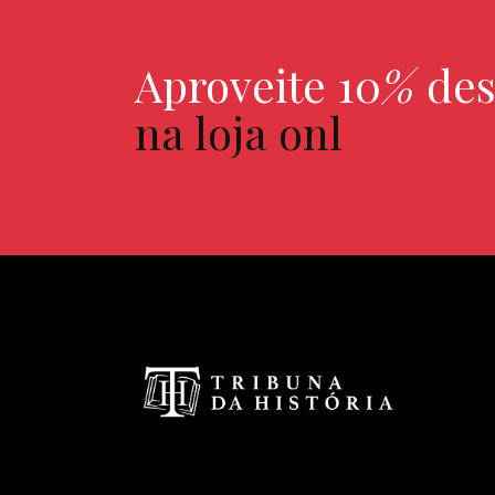
Aproveite 10
%
des
na loja onl