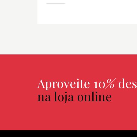
Aproveite 10
%
des
na loja online