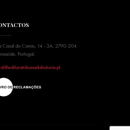
ONTACTOS
a Casal do Canas, 14 - 3A, 2790-204
rnaxide, Portugal.
ral@editoratribunadahistoria.pt