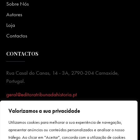
Sobre Nós
Autores
Loja
Contactos
CONTACTOS
Rua Casal do Canas, 14 - 3A, 2790-204 Carnaxide,
Portugal.
geral@editoratribunadahistoria.pt
Valorizamos a sua privacidade
Utilizamos cookies para melhorar a sua experiência de navegação,
apresentar anúncios ou conteúdos personalizados e analisar o nosso
tráfego. Ao clicar em "Aceitar", concorda com a utilização de cookies