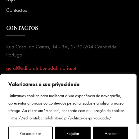
Contactos
CONTACTOS
Rua Casal do Canas, 14 - 3A, 2790-204 Carnaxide,
Portugal.
geral@editoratribunadahistoria.pt
Valorizamos a sua privacidade
Utilizamos cookies para melhorar a sua experiência de navegação,
apresentar anúncios ou conteúdos personalizados e analisar o nosso
tráfego. Ao clicar em "Aceitar", concorda com a utilização de cookies
https://editoratribunadahistoria.pt/politica-de-privacidade/
Personalizar
Rejeitar
Aceitar
Política de Privacidade
|
Termos e condições
|Todos direitos