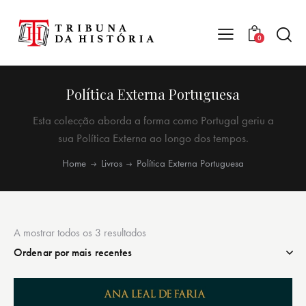
0
Política Externa Portuguesa
Esta colecção aborda a forma como Portugal geriu a
sua Política Externa ao longo dos tempos.
Home
Livros
Política Externa Portuguesa
A mostrar todos os 3 resultados